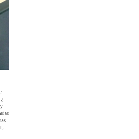
ue
 ¿
 y
nidas
chas
I,