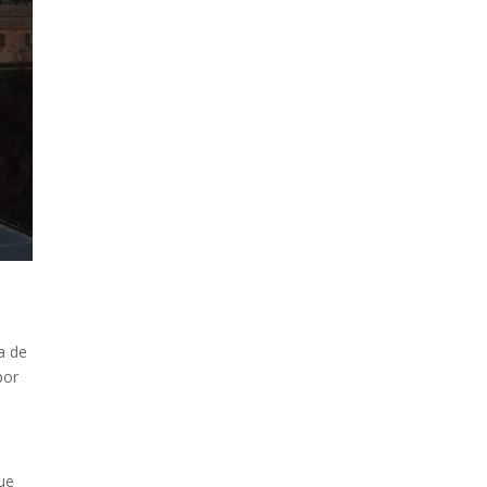
a de
por
que