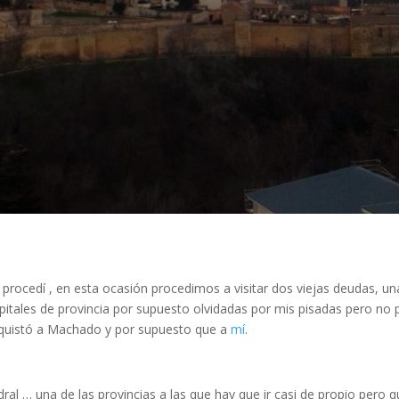
 procedí , en esta ocasión procedimos a visitar dos viejas deudas, un
itales de provincia por supuesto olvidadas por mis pisadas pero no 
conquistó a Machado y por supuesto que a
mí
.
dral … una de las provincias a las que hay que ir casi de propio pero 