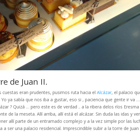
rre de Juan II.
las cuestas eran prudentes, pusimos ruta hacia el
Alcázar
, el palacio q
o ya sabía que nos iba a gustar, eso si , paciencia que gente ir va …
ázar ? Quizá … pero este es de verdad .. a la ribera delos ríos Eresma
 de la meseta. Allí arriba, allí está el alcázar. Sin duda las idas y ve
tener allí parte de un entramado complejo y a la vez simple por las lu
a ser una palacio residencial. Imprescindible subir a la torre de Juan I