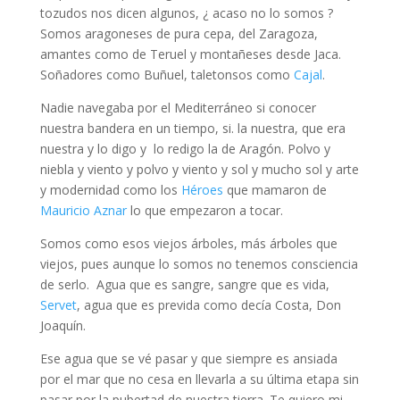
tozudos nos dicen algunos, ¿ acaso no lo somos ?
Somos aragoneses de pura cepa, del Zaragoza,
amantes como de Teruel y montañeses desde Jaca.
Soñadores como Buñuel, taletonsos como
Cajal
.
Nadie navegaba por el Mediterráneo si conocer
nuestra bandera en un tiempo, si. la nuestra, que era
nuestra y lo digo y lo redigo la de Aragón. Polvo y
niebla y viento y polvo y viento y sol y mucho sol y arte
y modernidad como los
Héroes
que mamaron de
Mauricio Aznar
lo que empezaron a tocar.
Somos como esos viejos árboles, más árboles que
viejos, pues aunque lo somos no tenemos consciencia
de serlo. Agua que es sangre, sangre que es vida,
Servet
, agua que es previda como decía Costa, Don
Joaquín.
Ese agua que se vé pasar y que siempre es ansiada
por el mar que no cesa en llevarla a su última etapa sin
pasar por la pubertad de nuestra tierra. Te quiero mi