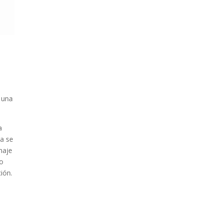
s
 una
a
ya se
haje
ro
ión.