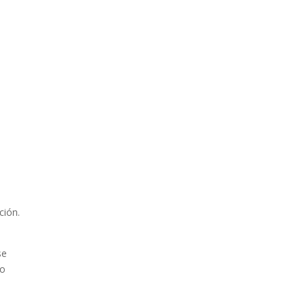
ción.
se
so