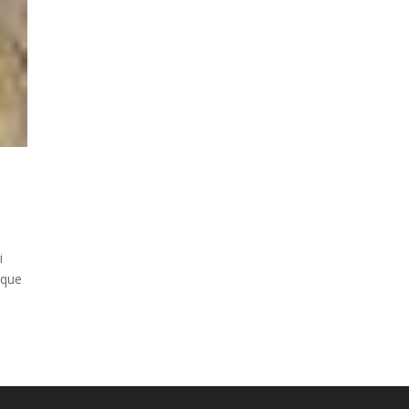
i
 que